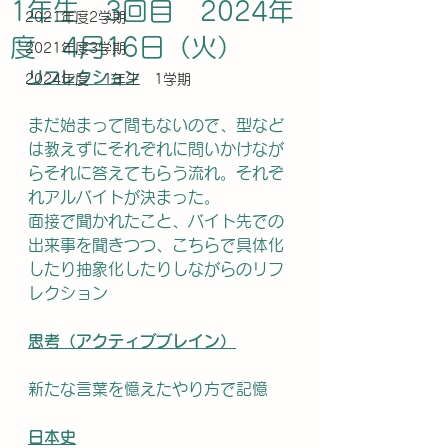
1年生 3回目 2024年
2021年度2学期
度 4月16日（火）
2021年度3学期
リフレクション
2024年度 1年生 1学期
まだ始まって間もないので、型など
は教えずにそれぞれに問いかけなが
らそれに答えてもらう流れ。それぞ
れアルバイトが決まった。
面接で聞かれたこと、バイト先での
出来事を聞きつつ、こちらで具体化
したり抽象化したりしながらのリフ
レクション
思考（アクティブブレイン）
新たな言葉を憶えたやり方で記憶
日本史