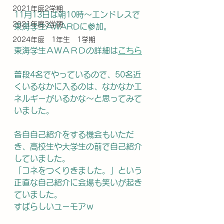
2021年度2学期
11月13日は朝10時～エンドレスで
2021年度3学期
東海学生AWARDに参加。
2024年度 1年生 1学期
東海学生ＡＷＡＲＤの詳細は
こちら
普段4名でやっているので、50名近
くいるなかに入るのは、なかなかエ
ネルギーがいるかな～と思ってみて
いました。
各自自己紹介をする機会もいただ
き、高校生や大学生の前で自己紹介
していました。
「コネをつくりきました。」という
正直な自己紹介に会場も笑いが起き
ていました。
すばらしいユーモアｗ