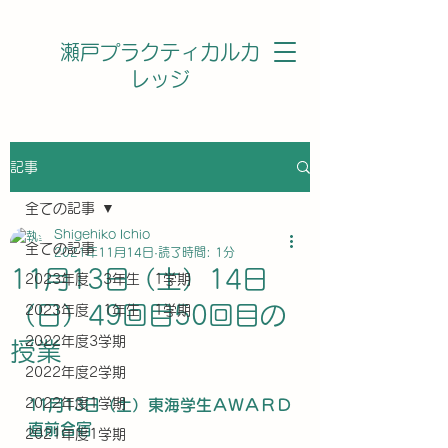
瀬戸プラクティカルカ
レッジ
記事
全ての記事
Shigehiko Ichio
全ての記事
2021年11月14日
読了時間: 1分
11月13日（土）14日
2023年度 3年生 1学期
（日）49回目50回目の
2023年度 1年生 1学期
2022年度3学期
授業
2022年度2学期
2022年度1学期
11月13日（土）東海学生ＡＷＡＲＤ
直前合宿
2021年度1学期