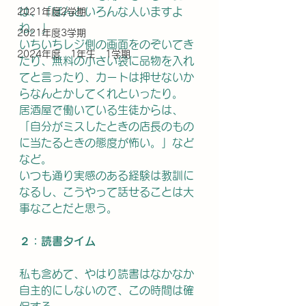
は、「ほんといろんな人いますよ
2021年度2学期
ね。」
2021年度3学期
いちいちレジ側の画面をのぞいてき
2024年度 1年生 1学期
たり、無料の小さい袋に品物を入れ
てと言ったり、カートは押せないか
らなんとかしてくれといったり。
居酒屋で働いている生徒からは、
「自分がミスしたときの店長のもの
に当たるときの態度が怖い。」など
など。
いつも通り実感のある経験は教訓に
なるし、こうやって話せることは大
事なことだと思う。
２：読書タイム
私も含めて、やはり読書はなかなか
自主的にしないので、この時間は確