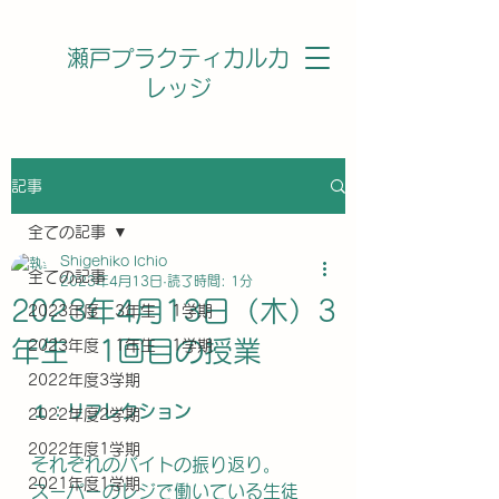
瀬戸プラクティカルカ
レッジ
記事
全ての記事
Shigehiko Ichio
全ての記事
2023年4月13日
読了時間: 1分
2023年4月13日（木）3
2023年度 3年生 1学期
年生 1回目の授業
2023年度 1年生 1学期
2022年度3学期
１：リフレクション
2022年度2学期
2022年度1学期
それぞれのバイトの振り返り。
2021年度1学期
スーパーのレジで働いている生徒