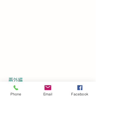
番外編
タイトル「みなのもの、探せ！」
Phone
Email
Facebook
一尾