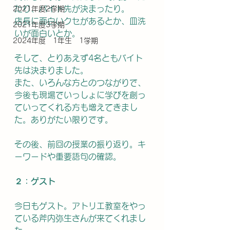
たり、バイト先が決まったり。
2021年度2学期
店長に面白いクセがあるとか、皿洗
2021年度3学期
いが面白いとか。
2024年度 1年生 1学期
そして、とりあえず4名ともバイト
先は決まりました。
また、いろんな方とのつながりで、
今後も現場でいっしょに学びを創っ
ていってくれる方も増えてきまし
た。ありがたい限りです。
その後、前回の授業の振り返り。キ
ーワードや重要語句の確認。
２：ゲスト
今日もゲスト。アトリエ教室をやっ
ている斧内弥生さんが来てくれまし