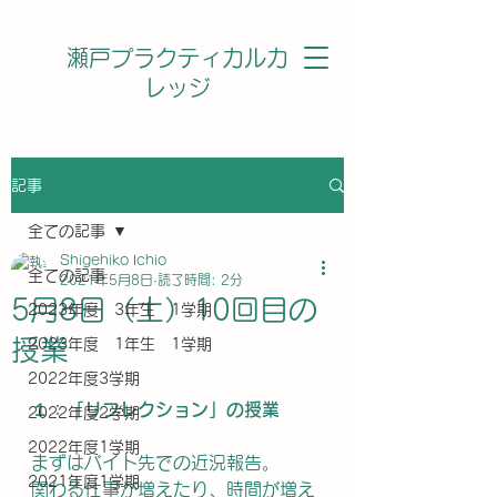
瀬戸プラクティカルカ
レッジ
記事
全ての記事
Shigehiko Ichio
全ての記事
2021年5月8日
読了時間: 2分
5月8日（土）10回目の
2023年度 3年生 1学期
授業
2023年度 1年生 1学期
2022年度3学期
１：「リフレクション」の授業
2022年度2学期
2022年度1学期
まずはバイト先での近況報告。
2021年度1学期
関わる仕事が増えたり、時間が増え