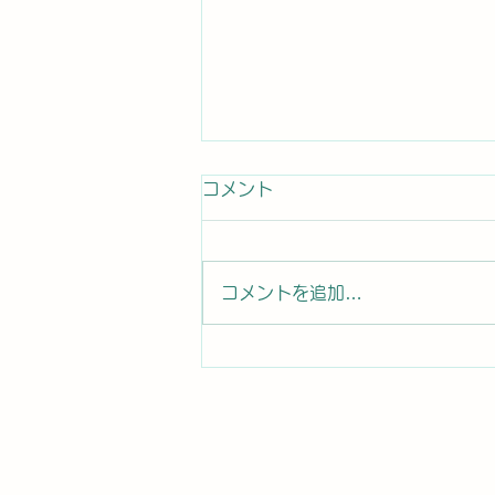
コメント
コメントを追加…
7月21日（水）31回目の授
業 1学期終了